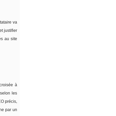
tataire va
 justifier
és au site
croisée à
 selon les
EO précis,
he par un