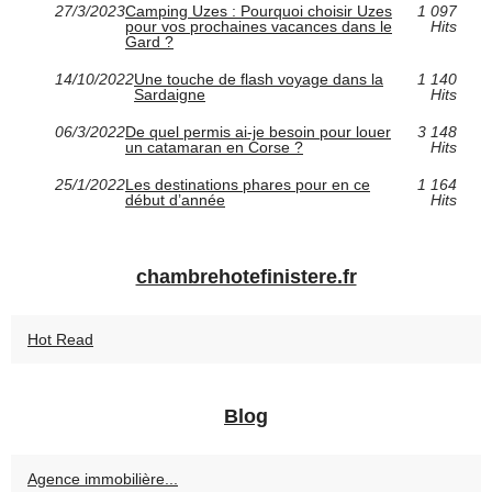
27/3/2023
Camping Uzes : Pourquoi choisir Uzes
1 097
pour vos prochaines vacances dans le
Hits
Gard ?
14/10/2022
Une touche de flash voyage dans la
1 140
Sardaigne
Hits
06/3/2022
De quel permis ai-je besoin pour louer
3 148
un catamaran en Corse ?
Hits
25/1/2022
Les destinations phares pour en ce
1 164
début d’année
Hits
chambrehotefinistere.fr
Hot Read
Blog
Agence immobilière...