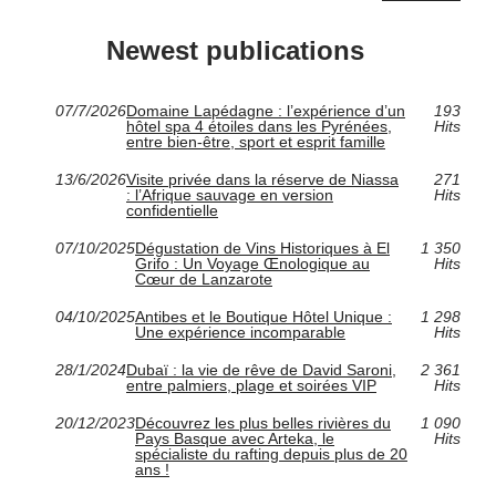
Newest publications
07/7/2026
Domaine Lapédagne : l’expérience d’un
193
hôtel spa 4 étoiles dans les Pyrénées,
Hits
entre bien-être, sport et esprit famille
13/6/2026
Visite privée dans la réserve de Niassa
271
: l’Afrique sauvage en version
Hits
confidentielle
07/10/2025
Dégustation de Vins Historiques à El
1 350
Grifo : Un Voyage Œnologique au
Hits
Cœur de Lanzarote
04/10/2025
Antibes et le Boutique Hôtel Unique :
1 298
Une expérience incomparable
Hits
28/1/2024
Dubaï : la vie de rêve de David Saroni,
2 361
entre palmiers, plage et soirées VIP
Hits
20/12/2023
Découvrez les plus belles rivières du
1 090
Pays Basque avec Arteka, le
Hits
spécialiste du rafting depuis plus de 20
ans !