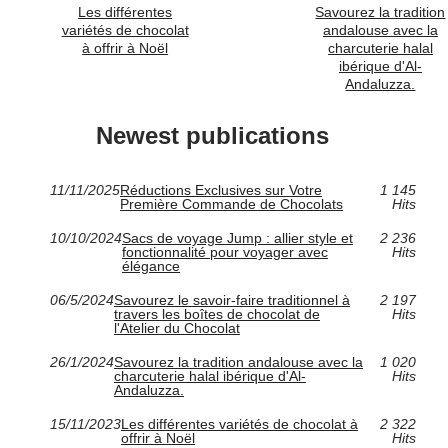
Les différentes
Savourez la tradition
variétés de chocolat
andalouse avec la
à offrir à Noël
charcuterie halal
ibérique d'Al-
Andaluzza.
Newest publications
11/11/2025
Réductions Exclusives sur Votre
1 145
Première Commande de Chocolats
Hits
10/10/2024
Sacs de voyage Jump : allier style et
2 236
fonctionnalité pour voyager avec
Hits
élégance
06/5/2024
Savourez le savoir-faire traditionnel à
2 197
travers les boîtes de chocolat de
Hits
l'Atelier du Chocolat
26/1/2024
Savourez la tradition andalouse avec la
1 020
charcuterie halal ibérique d'Al-
Hits
Andaluzza.
15/11/2023
Les différentes variétés de chocolat à
2 322
offrir à Noël
Hits